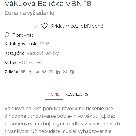
Vákuová Balička VBN 18
Cena na vyžiadanie
Pridať medzi obľúbené
Porovnať
Katalógové číslo:
1592
Kategória
Vákuové Baličky
Štítok:
HOTELTEC
Zdieľať:
POPIS
RECENZIE (0)
Vákuová balička ponúka revolučné riešenie pre
dlhodobé uchovávanie potravín vo vákuu (t.j. bez
pôsobenia vzduchu) a tým predĺži až 5 násobne ich
trvanlivosť. Už nebudete musieť vyhadzovať zle