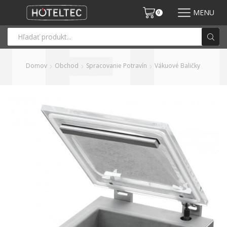
MENU
0
Domov
Obchod
Spracovanie Potravín
Vákuové Baličky