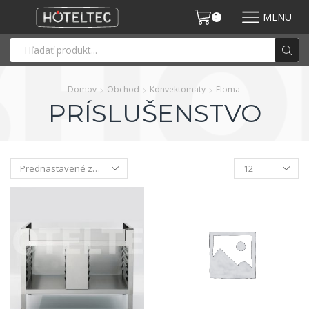
MENU
0
Domov
Obchod
Konvektomaty
Eloma
PRÍSLUŠENSTVO