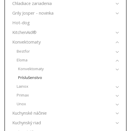
Chladiace zariadenia
Grily Josper - novinka
Hot-dog
KitchenAid®
Konvektomaty
Bestfor
Eloma
Konvektomaty
Príslušenstvo
Lainox
Primax
Unox
Kuchynské náčinie
Kuchynský riad