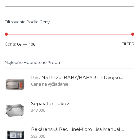
Filtrovanie Podľa Ceny
Cena:
—
0€
10€
FILTER
Najlepšie Hodnotené Produ
Pec Na Pizzu, BABY/BABY 3T - Dvojkomorová Pizza Pec
Cena na vyžiadanie
Separátor Tukov
348.00
€
Pekárenská Pec LineMicro Lisa Manual Elektro/XF013
582.00
€