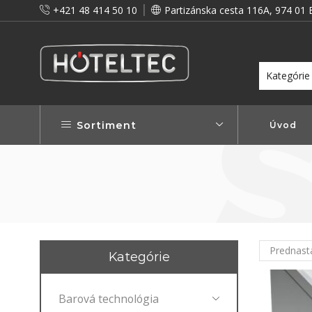
+421 48 414 50 10
Partizánska cesta 116A, 974 01 
itou a preto vám prinášame vernostné zľavy!
Viac...
Sortiment
Úvod
Kategórie
Barová technológia