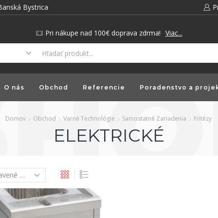
Banská Bystrica
P
Pri nákupe nad 100€ doprava zdrma!
Viac...
O nás
Obchod
Referencie
Poradenstvo a proje
Domov
Obchod
Varné Technológie
Samostatné Zariadenia
Fritézy
ELEKTRICKÉ