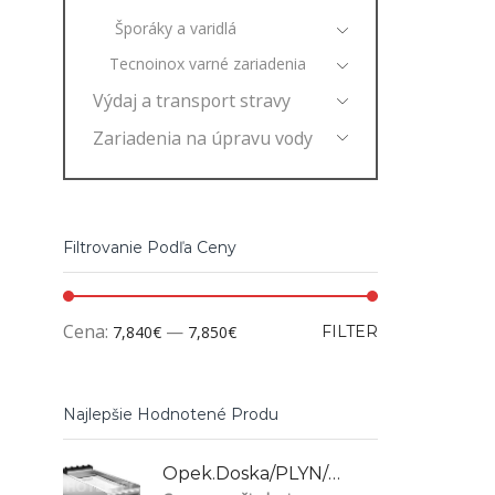
Šporáky a varidlá
Tecnoinox varné zariadenia
Výdaj a transport stravy
Zariadenia na úpravu vody
Filtrovanie Podľa Ceny
Cena:
—
7,840€
7,850€
FILTER
Najlepšie Hodnotené Produ
Opek.doska/PLYN/CHRÓM Ryhovaná, NFT94GTRC