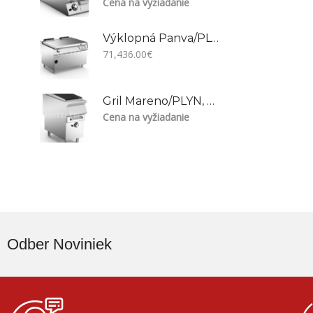
Cena na vyžiadanie
Výklopná Panva/PLYN/OCEĽ 120 L, NBR912GFM-Motorizovaná Verzia
71,436.00
€
Gril Mareno/PLYN, NG94G
Cena na vyžiadanie
Odber Noviniek