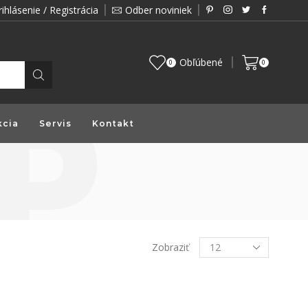
rihlásenie / Registrácia
Odber noviniek
Zákazník je pre nás prioritou a preto vám prin
Obľúbené
0
0
kcia
Servis
Kontakt
Zobraziť