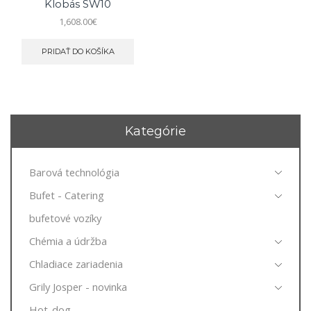
Klobás SW10
1,608.00
€
PRIDAŤ DO KOŠÍKA
Kategórie
Barová technológia
Bufet - Catering
bufetové vozíky
Chémia a údržba
Chladiace zariadenia
Grily Josper - novinka
Hot-dog