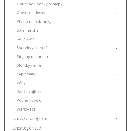
Ohrievacie dosky a lampy
Opekacie dosky
Platne na palacinky
Salamandre
Sous-Vide
Šporáky a varidlá
Stojany na taniere
Stoličky varné
Teplomery
Váhy
Variče vajíčok
Vodné kúpele
Waflovače
Umývací program
Uncategorized