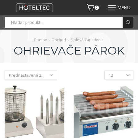
MENU
0
Domov
Obchod
Stolové Zariadenia
OHRIEVAČE PÁROK