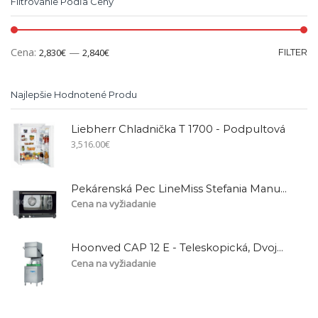
Filtrovanie Podľa Ceny
Cena:
—
2,830€
2,840€
FILTER
Najlepšie Hodnotené Produ
Liebherr Chladnička T 1700 - Podpultová
3,516.00
€
Pekárenská Pec LineMiss Stefania Manual Elektro/XFT113
Cena na vyžiadanie
Hoonved CAP 12 E - Teleskopická, Dvojplášťová
Cena na vyžiadanie