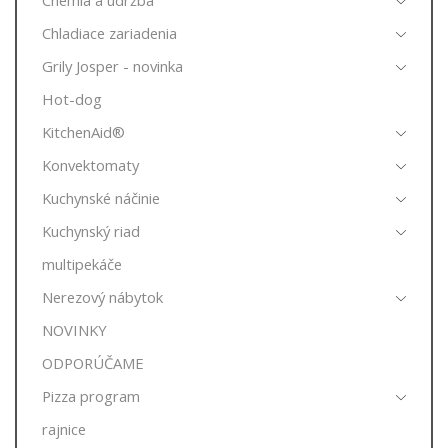
Chladiace zariadenia
Grily Josper - novinka
Hot-dog
KitchenAid®
Konvektomaty
Kuchynské náčinie
Kuchynský riad
multipekáče
Nerezový nábytok
NOVINKY
ODPORÚČAME
Pizza program
rajnice