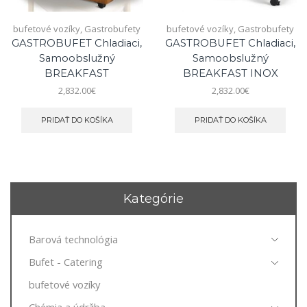
bufetové vozíky
,
Gastrobufety
bufetové vozíky
,
Gastrobufety
GASTROBUFET Chladiaci,
GASTROBUFET Chladiaci,
Samoobslužný
Samoobslužný
BREAKFAST
BREAKFAST INOX
2,832.00
€
2,832.00
€
PRIDAŤ DO KOŠÍKA
PRIDAŤ DO KOŠÍKA
Kategórie
Barová technológia
Bufet - Catering
bufetové vozíky
Chémia a údržba