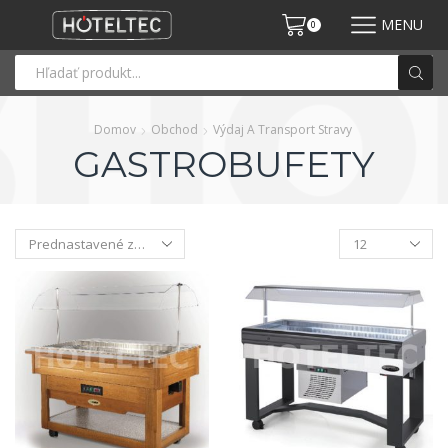
MENU
0
Domov
Obchod
Výdaj A Transport Stravy
GASTROBUFETY