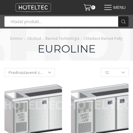
MENU
0
Domov
Obchod
Barová Technológia
Chladiace Barové Pulty
EUROLINE