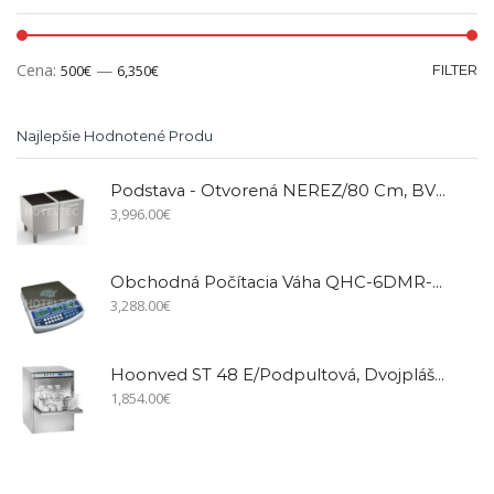
Cena:
—
500€
6,350€
FILTER
Najlepšie Hodnotené Produ
Podstava - Otvorená NEREZ/80 Cm, BV68
3,996.00
€
Obchodná Počítacia Váha QHC-6DMR-EC
3,288.00
€
Hoonved ST 48 E/podpultová, Dvojplášťová
1,854.00
€