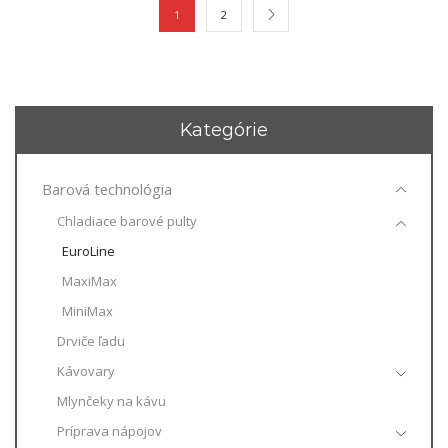
1
2
Kategórie
Barová technológia
Chladiace barové pulty
EuroLine
MaxiMax
MiniMax
Drviče ľadu
Kávovary
Mlynčeky na kávu
Príprava nápojov