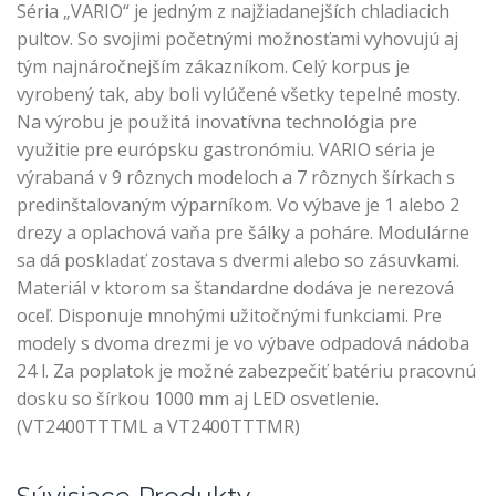
Séria „VARIO“ je jedným z najžiadanejších chladiacich
pultov. So svojimi početnými možnosťami vyhovujú aj
tým najnáročnejším zákazníkom. Celý korpus je
vyrobený tak, aby boli vylúčené všetky tepelné mosty.
Na výrobu je použitá inovatívna technológia pre
využitie pre európsku gastronómiu. VARIO séria je
výrabaná v 9 rôznych modeloch a 7 rôznych šírkach s
predinštalovaným výparníkom. Vo výbave je 1 alebo 2
drezy a oplachová vaňa pre šálky a poháre. Modulárne
sa dá poskladať zostava s dvermi alebo so zásuvkami.
Materiál v ktorom sa štandardne dodáva je nerezová
oceľ. Disponuje mnohými užitočnými funkciami. Pre
modely s dvoma drezmi je vo výbave odpadová nádoba
24 l. Za poplatok je možné zabezpečiť batériu pracovnú
dosku so šírkou 1000 mm aj LED osvetlenie.
(VT2400TTTML a VT2400TTTMR)