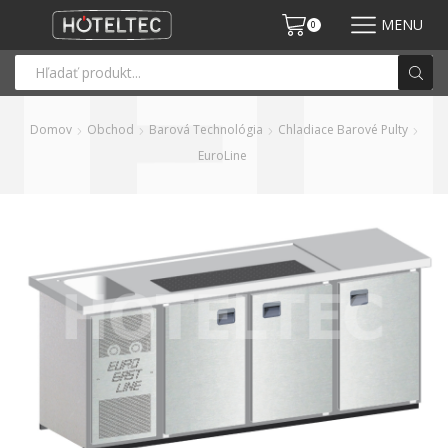
MENU
0
Domov
Obchod
Barová Technológia
Chladiace Barové Pulty
EuroLine