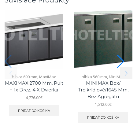
Súvisiace Produkty
hĺbka 690 mm
,
MaxiMax
hĺbka 560 mm
,
MiniMax
MAXIMAX 2700 Mm, Pult
MINIMAX Box/
+ 1x Drez, 4 X Dvierka
Trojkrídlové/1645 Mm,
Bez Agregátu
4,776.00
€
1,512.00
€
PRIDAŤ DO KOŠÍKA
PRIDAŤ DO KOŠÍKA