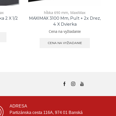
ax
hĺbka 690 mm
,
MaxiMax
 2 X 1/2
MAXIMAX 3100 Mm, Pult + 2x Drez,
M
4 X Dvierka
Cena na vyžiadanie
CENA NA VYŽIADANIE
ADRESA
Partizánska cesta 116A, 974 01 Banská