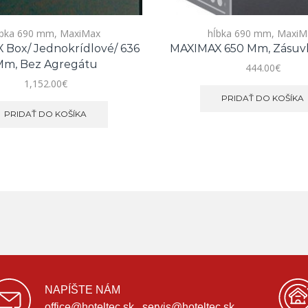
ĺbka 690 mm
,
MaxiMax
hĺbka 690 mm
,
MaxiM
Box/ Jednokrídlové/ 636
MAXIMAX 650 Mm, Zásuvka
m, Bez Agregátu
444.00
€
1,152.00
€
PRIDAŤ DO KOŠÍKA
PRIDAŤ DO KOŠÍKA
NAPÍŠTE NÁM
office@hoteltec.sk , servis@hoteltec.sk