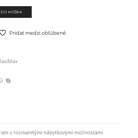
 DO KOŠÍKA
Pridať medzi obľúbené
axiMax
ogram s rozmanitými nábytkovými možnosťami