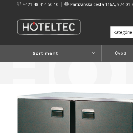
+421 48 414 50 10
Partizánska cesta 116A, 974 01 
itou a preto vám prinášame vernostné zľavy!
Viac...
Sortiment
Úvod