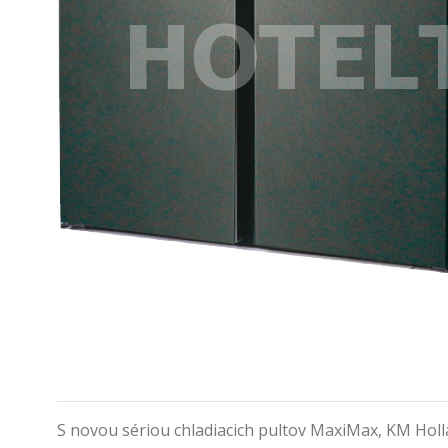
S novou sériou chladiacich pultov MaxiMax, KM Ho