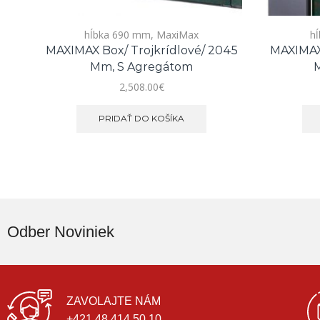
hĺbka 690 mm
,
MaxiMax
h
MAXIMAX Box/ Trojkrídlové/ 2045
MAXIMAX 
Mm, S Agregátom
M
2,508.00
€
PRIDAŤ DO KOŠÍKA
Odber Noviniek
ZAVOLAJTE NÁM
+421 48 414 50 10