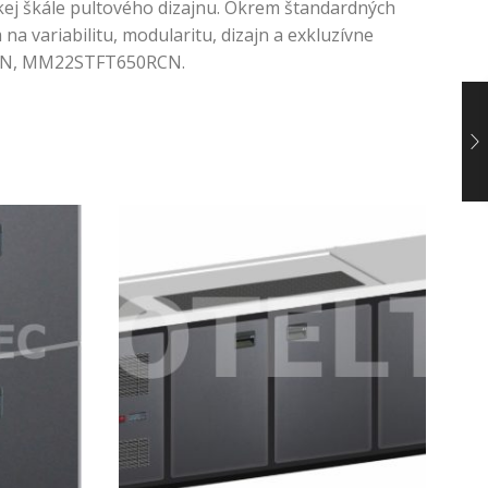
kej škále pultového dizajnu. Okrem štandardných
 variabilitu, modularitu, dizajn a exkluzívne
CN, MM22STFT650RCN.