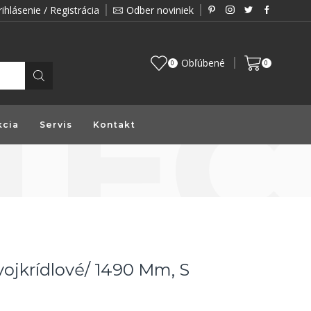
rihlásenie / Registrácia
Odber noviniek
Zákazník je pre nás prioritou a preto vám prin
Obľúbené
0
0
kcia
Servis
Kontakt
jkrídlové/ 1490 Mm, S