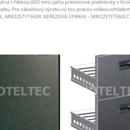
séria s hĺbkou (650 mm) spĺňa priestorové podmienky v širo
litu. Pre zákazkovú výrobu sú tou pravou voľbou vzhľadom na
0L, MM22STFT650R. NEREZOVÁ ÚPRAVA – MM22STFT650L