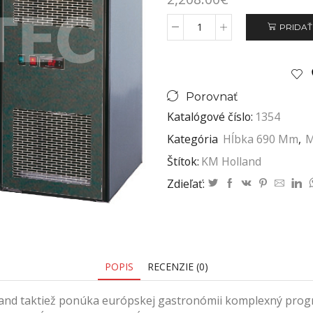
PRIDAŤ
Porovnať
Katalógové číslo:
1354
Kategória
Hĺbka 690 Mm
,
M
Štítok:
KM Holland
Zdieľať:
POPIS
RECENZIE (0)
lland taktiež ponúka európskej gastronómii komplexný pr