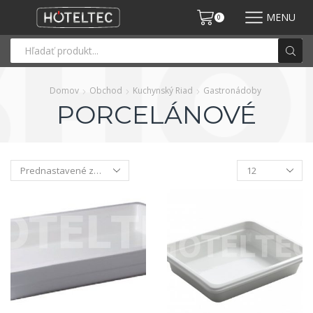
MENU
0
Domov
Obchod
Kuchynský Riad
Gastronádoby
PORCELÁNOVÉ