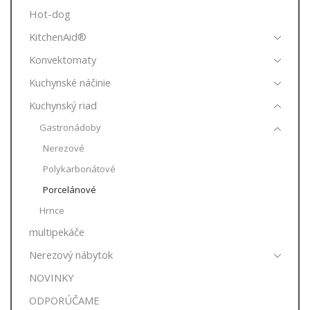
Hot-dog
KitchenAid®
Konvektomaty
Kuchynské náčinie
Kuchynský riad
Gastronádoby
Nerezové
Polykarbonátové
Porcelánové
Hrnce
multipekáče
Nerezový nábytok
NOVINKY
ODPORÚČAME