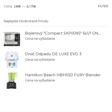
Cena:
—
240€
6,170€
FILTER
Najlepšie Hodnotené Produ
Bojlerový "Compact SAPIENS" 6x1/1 GN, CBES061
Cena na vyžiadanie
Drvič Odpadu DE LUXE EVO 3
Cena na vyžiadanie
Hamilton Beach HBH550 FURY Blender
Cena na vyžiadanie