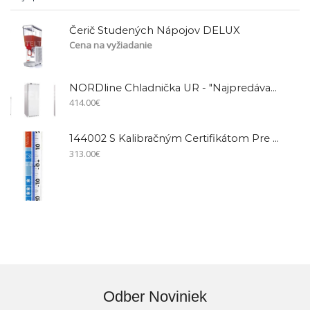
Čerič Studených Nápojov DELUX
Cena na vyžiadanie
NORDline Chladnička UR - "najpredávanejší Model"
414.00
€
144002 S Kalibračným Certifikátom Pre Mrazničku
313.00
€
Odber Noviniek