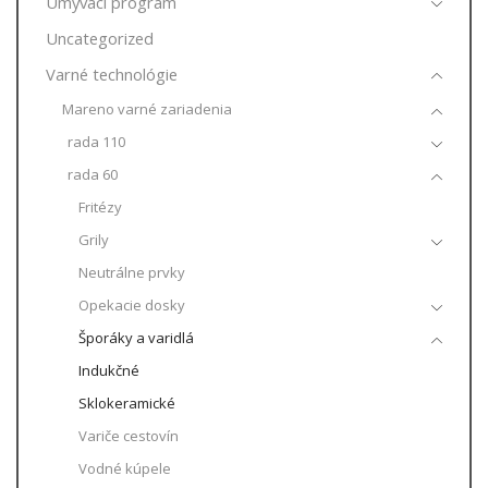
Umývací program
Uncategorized
Varné technológie
Mareno varné zariadenia
rada 110
rada 60
Fritézy
Grily
Neutrálne prvky
Opekacie dosky
Šporáky a varidlá
Indukčné
Sklokeramické
Variče cestovín
Vodné kúpele