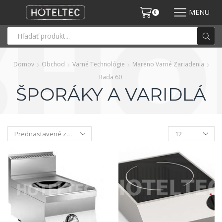
MENU
0
Domov
Obchod
Varné Technológie
Mareno Varné Zariadenia
Rada 60
ŠPORÁKY A VARIDLÁ