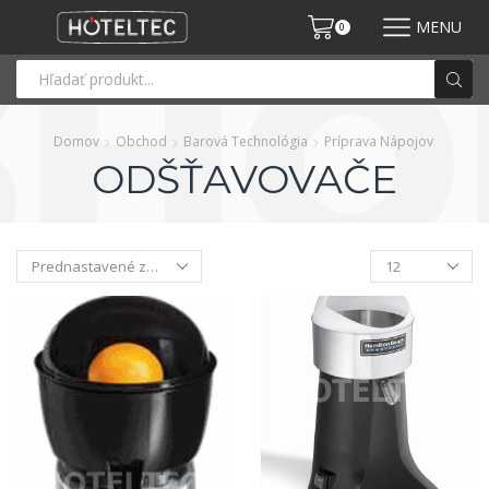
MENU
0
Domov
Obchod
Barová Technológia
Príprava Nápojov
ODŠŤAVOVAČE