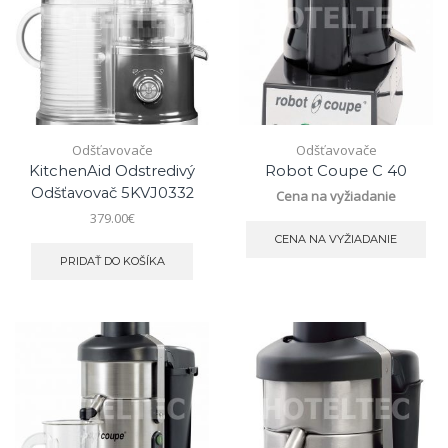
Odšťavovače
Odšťavovače
KitchenAid Odstredivý
Robot Coupe C 40
Odšťavovač 5KVJ0332
Cena na vyžiadanie
379.00
€
CENA NA VYŽIADANIE
PRIDAŤ DO KOŠÍKA