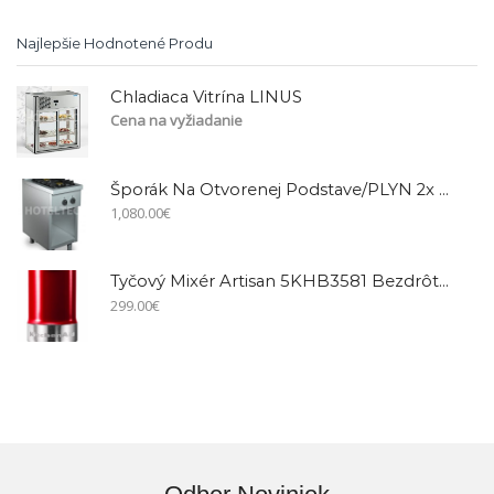
Najlepšie Hodnotené Produ
Chladiaca Vitrína LINUS
Cena na vyžiadanie
Šporák Na Otvorenej Podstave/PLYN 2x Horák EC74GVG
1,080.00
€
Tyčový Mixér Artisan 5KHB3581 Bezdrôtový + Príslušenstvo
299.00
€