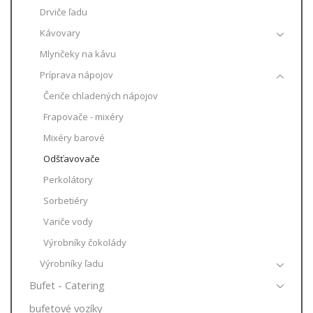
Drviče ľadu
Kávovary
Mlynčeky na kávu
Príprava nápojov
Čeriče chladených nápojov
Frapovače - mixéry
Mixéry barové
Odšťavovače
Perkolátory
Sorbetiéry
Variče vody
Výrobníky čokolády
Výrobníky ľadu
Bufet - Catering
bufetové vozíky