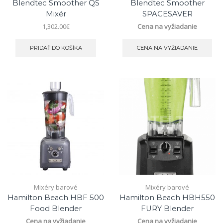
Blendtec Smoother QS
Blendtec Smoother
Mixér
SPACESAVER
1,302.00
€
Cena na vyžiadanie
PRIDAŤ DO KOŠÍKA
CENA NA VYŽIADANIE
Mixéry barové
Mixéry barové
Hamilton Beach HBF 500
Hamilton Beach HBH550
Food Blender
FURY Blender
Cena na vyžiadanie
Cena na vyžiadanie