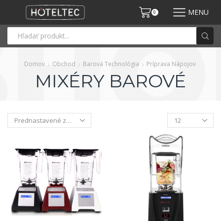
MENU
0
Domov
Obchod
Barová Technológia
Príprava Nápojov
MIXÉRY BAROVÉ