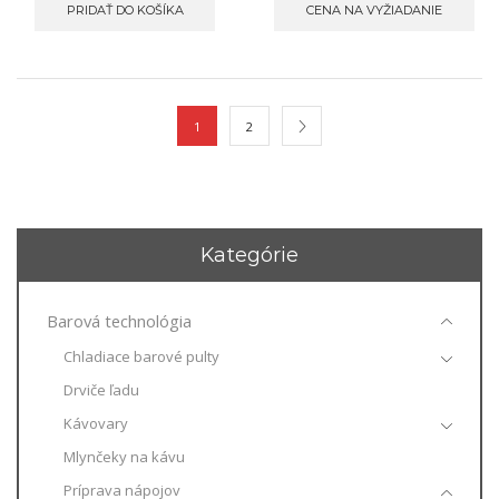
PRIDAŤ DO KOŠÍKA
CENA NA VYŽIADANIE
1
2
Kategórie
Barová technológia
Chladiace barové pulty
Drviče ľadu
Kávovary
Mlynčeky na kávu
Príprava nápojov