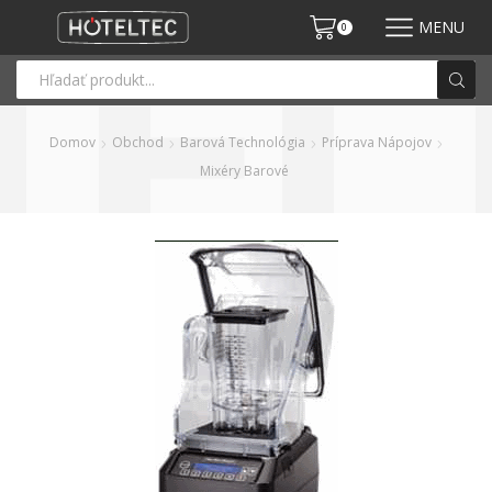
MENU
0
Domov
Obchod
Barová Technológia
Príprava Nápojov
Mixéry Barové