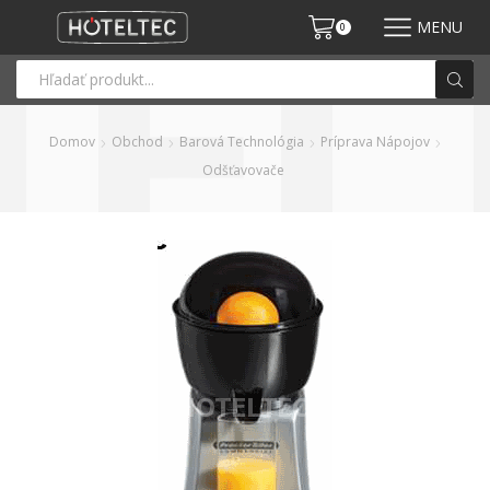
MENU
0
Domov
Obchod
Barová Technológia
Príprava Nápojov
Odšťavovače