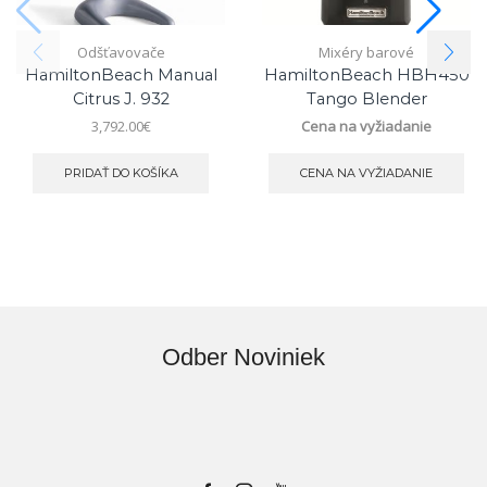
Odšťavovače
Mixéry barové
HamiltonBeach Manual
HamiltonBeach HBH450
Citrus J. 932
Tango Blender
3,792.00
€
Cena na vyžiadanie
PRIDAŤ DO KOŠÍKA
CENA NA VYŽIADANIE
Odber Noviniek