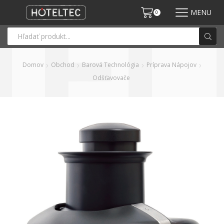
MENU
0
Domov
Obchod
Barová Technológia
Príprava Nápojov
Odšťavovače