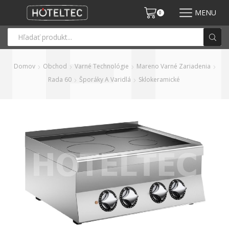
MENU
0
Domov
Obchod
Varné Technológie
Mareno Varné Zariadenia
Rada 60
Šporáky A Varidlá
Sklokeramické