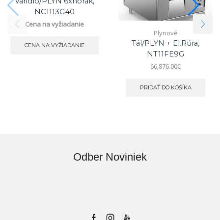
Varidlo/PLYN 6xhorák,
NC1113G40
Cena na vyžiadanie
Plynové
Tál/PLYN + El.rúra,
CENA NA VYŽIADANIE
NT11FE9G
66,876.00
€
PRIDAŤ DO KOŠÍKA
Odber Noviniek