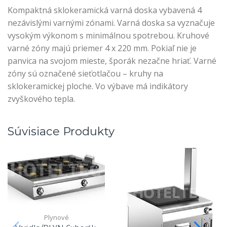
Kompaktná sklokeramická varná doska vybavená 4
nezávislými varnými zónami. Varná doska sa vyznačuje
vysokým výkonom s minimálnou spotrebou. Kruhové
varné zóny majú priemer 4 x 220 mm. Pokiaľ nie je
panvica na svojom mieste, šporák nezačne hriať. Varné
zóny sú označené sieťotlačou – kruhy na
sklokeramickej ploche. Vo výbave má indikátory
zvyškového tepla.
Súvisiace Produkty
Plynové