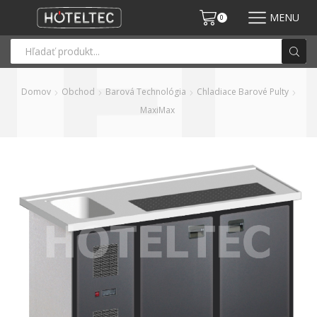
MENU
0
Domov
Obchod
Barová Technológia
Chladiace Barové Pulty
MaxiMax