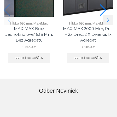
hĺbka 690 mm
,
MaxiMax
hĺbka 690 mm
,
MaxiMax
MAXIMAX Box/
MAXIMAX 2000 Mm, Pult
Jednokrídlové/ 636 Mm,
+ 2x Drez, 2 X Dvierka, 1x
Bez Agregátu
Agregát
1,152.00
€
3,816.00
€
PRIDAŤ DO KOŠÍKA
PRIDAŤ DO KOŠÍKA
Odber Noviniek