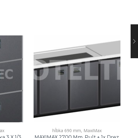
ax
hĺbka 690 mm
,
MaxiMax
 3 X 1/3
MAXIMAX 2700 Mm, Pult + 1x Drez,
MI