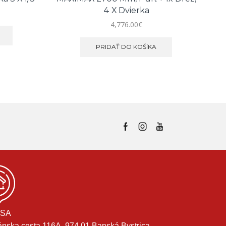
4 X Dvierka
4,776.00
€
PRIDAŤ DO KOŠÍKA
SA
ánska cesta 116A, 974 01 Banská Bystrica