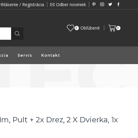
rihlásenie / Registrácia
Odber noviniek
Zákazník je pre nás prioritou a preto vám prin
Obľúbené
0
0
kcia
Servis
Kontakt
 Pult + 2x Drez, 2 X Dvierka, 1x