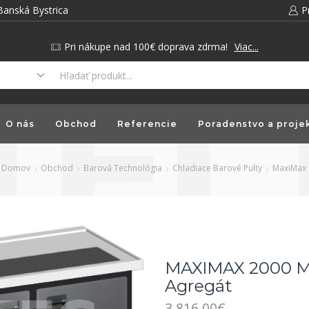
Banská Bystrica
P
Pri nákupe nad 100€ doprava zdrma!
Viac...
O nás
Obchod
Referencie
Poradenstvo a proje
Domov
Obchod
Barová Technológia
Chladiace Barové Pulty
MaxiMax
MAXIMAX 2000 Mm,
Agregát
3,816.00
€