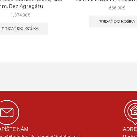
m, Bez Agregátu
666.00
€
1,074.00
€
PRIDAŤ DO KOŠÍKA
PRIDAŤ DO KOŠÍKA
APÍŠTE NÁM
ADRE
fice@hoteltec.sk , servis@hoteltec.sk
Partiz