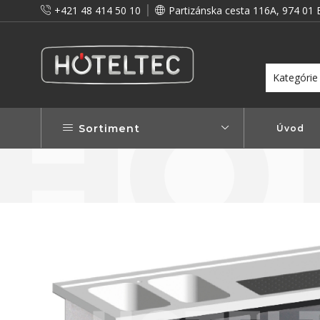
+421 48 414 50 10
Partizánska cesta 116A, 974 01 
itou a preto vám prinášame vernostné zľavy!
Viac...
Sortiment
Úvod