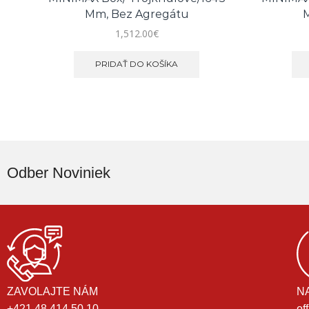
Mm, Bez Agregátu
M
1,512.00
€
PRIDAŤ DO KOŠÍKA
Odber Noviniek
ZAVOLAJTE NÁM
N
+421 48 414 50 10
of