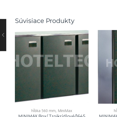
Súvisiace Produkty
hĺbka 560 mm
,
MiniMax
h
MINIMAX Box/ Trojkrídlové/1645
MINIMAX