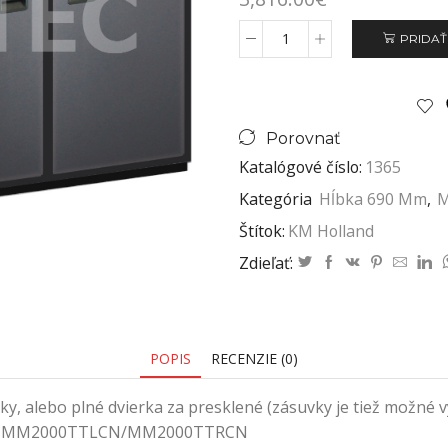
PRIDAŤ
Porovnať
Katalógové číslo:
1365
Kategória
Hĺbka 690 Mm
,
M
Štítok:
KM Holland
Zdieľať:
POPIS
RECENZIE (0)
vky, alebo plné dvierka za presklené (zásuvky je tiež možn
A-MM2000TTLCN/MM2000TTRCN