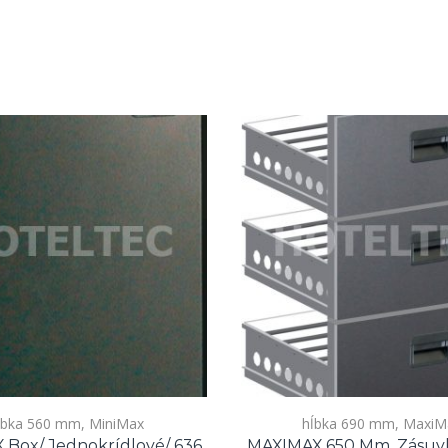
ĺbka 560 mm
,
MiniMax
hĺbka 690 mm
,
MaxiM
 Box/ Jednokrídlové/ 636
MAXIMAX 650 Mm, Zásuvka