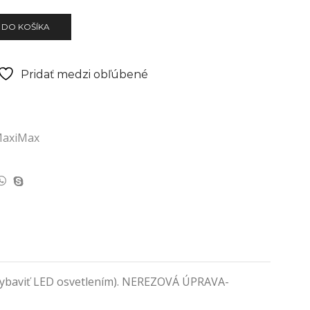
 DO KOŠÍKA
Pridať medzi obľúbené
axiMax
é vybaviť LED osvetlením). NEREZOVÁ ÚPRAVA-