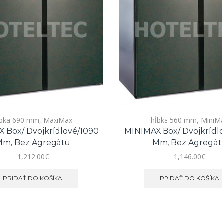
ĺbka 690 mm
,
MaxiMax
hĺbka 560 mm
,
MiniM
 Box/ Dvojkrídlové/1090
MINIMAX Box/ Dvojkrídl
m, Bez Agregátu
Mm, Bez Agregá
1,212.00
€
1,146.00
€
PRIDAŤ DO KOŠÍKA
PRIDAŤ DO KOŠÍKA