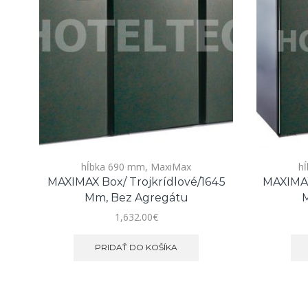
hĺbka 690 mm
,
MaxiMax
h
MAXIMAX Box/ Trojkrídlové/1645
MAXIMAX
Mm, Bez Agregátu
M
1,632.00
€
PRIDAŤ DO KOŠÍKA