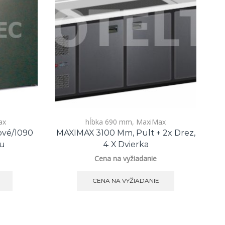
ax
hĺbka 690 mm
,
MaxiMax
ové/1090
MAXIMAX 3100 Mm, Pult + 2x Drez,
M
tu
4 X Dvierka
Cena na vyžiadanie
CENA NA VYŽIADANIE