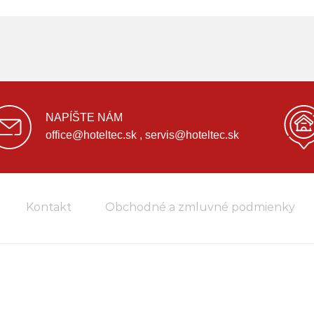
NAPÍŠTE NÁM
office@hoteltec.sk , servis@hoteltec.sk
Kontakt
Obchodné a zmluvné podmienky