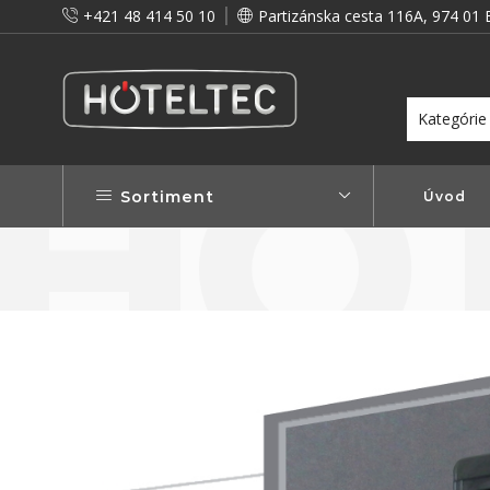
+421 48 414 50 10
Partizánska cesta 116A, 974 01 
itou a preto vám prinášame vernostné zľavy!
Viac...
Sortiment
Úvod