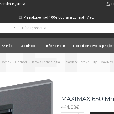
Banská Bystrica
P
Pri nákupe nad 100€ doprava zdrma!
Viac...
O nás
Obchod
Referencie
Poradenstvo a proje
Domov
Obchod
Barová Technológia
Chladiace Barové Pulty
MaxiMax
MAXIMAX 650 Mm,
444.00
€