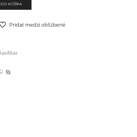
 DO KOŠÍKA
Pridať medzi obľúbené
axiMax