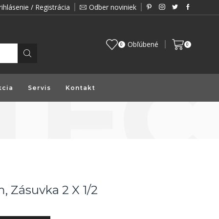
rihlásenie / Registrácia
Odber noviniek
Zákazník je pre nás prioritou a preto vám prin
Obľúbené
0
0
kcia
Servis
Kontakt
 Zásuvka 2 X 1/2