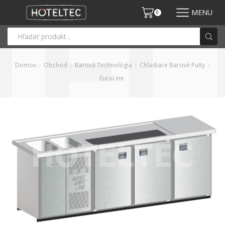
MENU
0
Domov
Obchod
Barová Technológia
Chladiace Barové Pulty
EuroLine