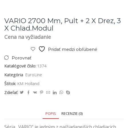
VARIO 2700 Mm, Pult + 2 X Drez, 3
X Chlad.modul
Cena na vyžiadanie
Pridať medzi obľúbené
Porovnať
Katalógové číslo:
1374
Kategória
EuroLine
Štítok:
KM Holland
Zdieľať:
POPIS
RECENZIE (0)
Séria „VARIO“ je jedným z najžiadanejších chladiacich