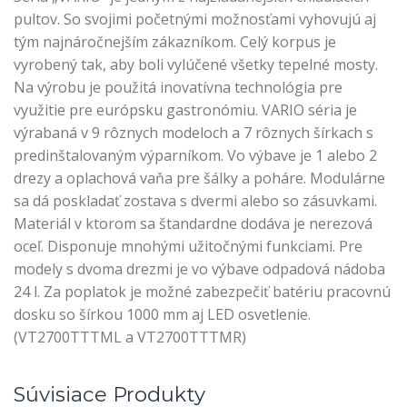
pultov. So svojimi početnými možnosťami vyhovujú aj
tým najnáročnejším zákazníkom. Celý korpus je
vyrobený tak, aby boli vylúčené všetky tepelné mosty.
Na výrobu je použitá inovatívna technológia pre
využitie pre európsku gastronómiu. VARIO séria je
výrabaná v 9 rôznych modeloch a 7 rôznych šírkach s
predinštalovaným výparníkom. Vo výbave je 1 alebo 2
drezy a oplachová vaňa pre šálky a poháre. Modulárne
sa dá poskladať zostava s dvermi alebo so zásuvkami.
Materiál v ktorom sa štandardne dodáva je nerezová
oceľ. Disponuje mnohými užitočnými funkciami. Pre
modely s dvoma drezmi je vo výbave odpadová nádoba
24 l. Za poplatok je možné zabezpečiť batériu pracovnú
dosku so šírkou 1000 mm aj LED osvetlenie.
(VT2700TTTML a VT2700TTTMR)
Súvisiace Produkty