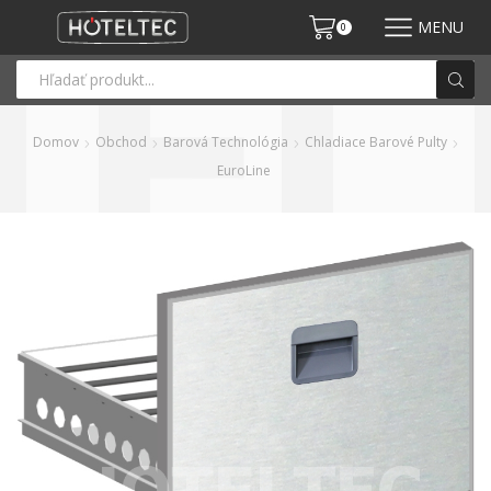
MENU
0
Domov
Obchod
Barová Technológia
Chladiace Barové Pulty
EuroLine