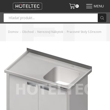
MENU
0
Domov
Obchod
Nerezový Nábytok
Pracovné Stoly S Drezom