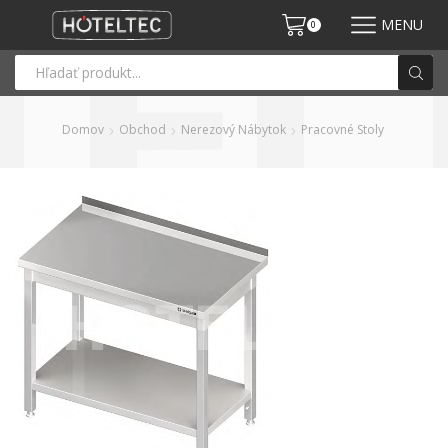
MENU
0
Domov
Obchod
Nerezový Nábytok
Pracovné Stoly