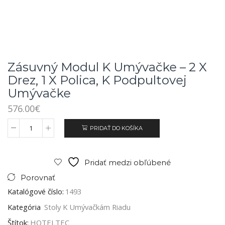
Zásuvný Modul K Umývačke – 2 X
Drez, 1 X Polica, K Podpultovej
Umývačke
576.00
€
PRIDAŤ DO KOŠÍKA
Pridať medzi obľúbené
Porovnať
Katalógové číslo:
1493
Kategória
Stoly K Umývačkám Riadu
Štítok:
HOTELTEC