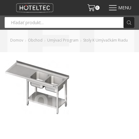
MENU
0
Domov
Obchod
Umývací Program
Stoly K Umývačkám Riadu