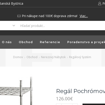
Banská Bystrica
P
Pri nákupe nad 100€ doprava zdrma!
Viac...
O nás
Obchod
Referencie
Poradenstvo a proje
Domov
Obchod
Nerezový Nábytok
Regálový Systém
Regál Pochrómov
126.00
€