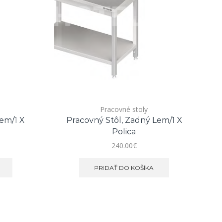
Pracovné stoly
em/1 X
Pracovný Stôl, Zadný Lem/1 X
Z
Polica
240.00
€
PRIDAŤ DO KOŠÍKA