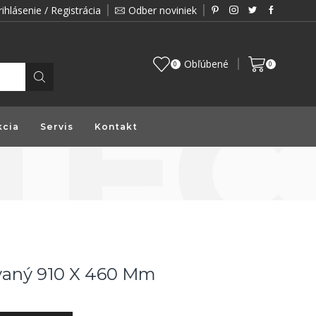
rihlásenie / Registrácia
Odber noviniek
Zákazník je pre nás prioritou a preto vám prin
Obľúbené
0
0
kcia
Servis
Kontakt
aný 910 X 460 Mm