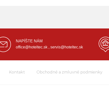
NAPÍŠTE NÁM
office@hoteltec.sk , servis@hoteltec.sk
Kontakt
Obchodné a zmluvné podmienky