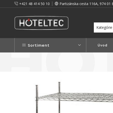
+421 48 414 50 10
Partizánska cesta 116A, 974 01 
itou a preto vám prinášame vernostné zľavy!
Viac...
Sortiment
Úvod