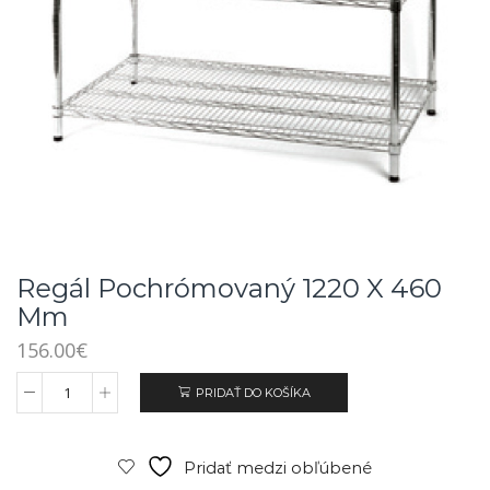
Regál Pochrómovaný 1220 X 460
Mm
156.00
€
PRIDAŤ DO KOŠÍKA
Pridať medzi obľúbené