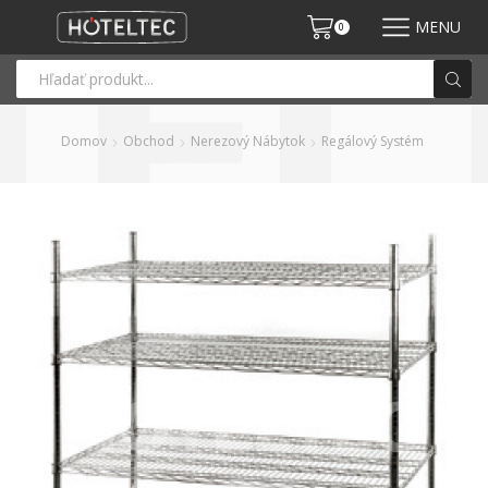
MENU
0
Domov
Obchod
Nerezový Nábytok
Regálový Systém