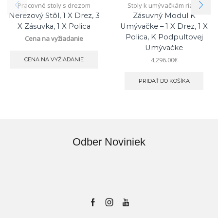
Pracovné stoly s drezom
Stoly k umývačkám riadu
Nerezový Stôl, 1 X Drez, 3
Zásuvný Modul K
X Zásuvka, 1 X Polica
Umývačke – 1 X Drez, 1 X
Polica, K Podpultovej
Cena na vyžiadanie
Umývačke
4,296.00
€
CENA NA VYŽIADANIE
PRIDAŤ DO KOŠÍKA
Odber Noviniek