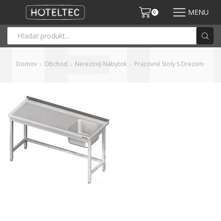
MENU
0
Domov
Obchod
Nerezový Nábytok
Pracovné Stoly S Drezom