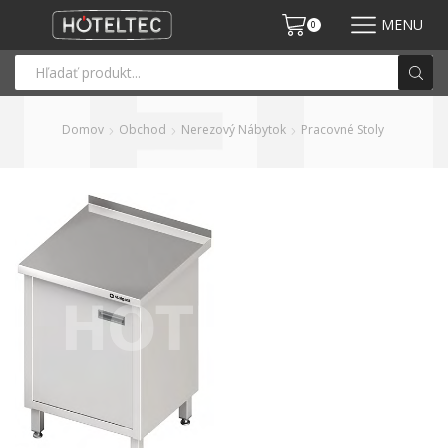
MENU
0
Domov
Obchod
Nerezový Nábytok
Pracovné Stoly