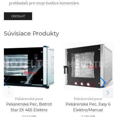
prehliadači pre moje budúce komentáre.
Súvisiace Produkty
Pekárenské pece
Pekárenské pece
Pekárenská Pec, Bistrot
Pekárenská Pec, Easy 6
Star 2X 465 Elektro
Elektro/manual
3,510.00
€
3,180.00
€