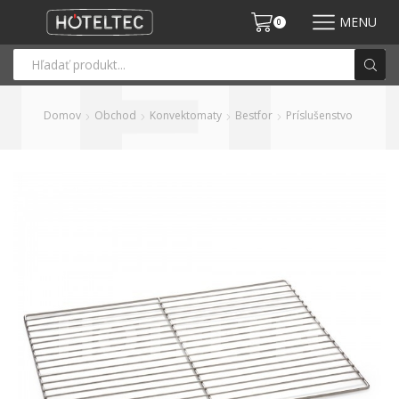
MENU
0
Domov
Obchod
Konvektomaty
Bestfor
Príslušenstvo