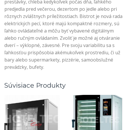
prestávky, chleba kedykoľvek počas dňa, ľahkého
predjedla pred večerou, dezertom po jedle alebo pri
rôznych zvláštnych príležitostiach. Bistrot je nová rada
elektrických pecí, ktoré majú kompaktné rozmery, sú
ľahko ovládateľné a môžu byť vybavené digitálnym
alebo ručným ovládaním. Zvoliť je možné aj otváranie
dverí – výklopné, závesné. Pre svoju variabilitu sa s
ľahkosťou prispôsobia akémukoľvek prostrediu, či už
bary alebo supermarkety, pizzérie, samoobslužné
prevádzky, bufety.
Súvisiace Produkty