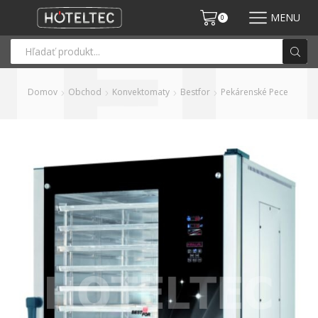
MENU
0
Domov
Obchod
Konvektomaty
Bestfor
Pekárenské Pece