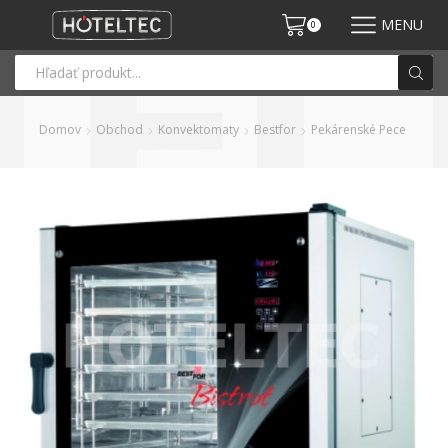
MENU
0
Domov
Obchod
Konvektomaty
Bestfor
Pekárenské Pece