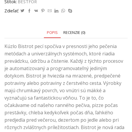
Štítok:
BESTFOR
Zdieľať:
POPIS
RECENZIE (0)
Kúzlo Bistrot pecí spočíva v presnosti jeho pečenia
metódach a univerzálnych systémoch, ktoré riadia
prevádzku, údržbu a čistenie. Každý z týchto procesov
je automatizovaný a programovateľný jediným
dotykom. Bistrot je hviezda na mrazené, predpečené
potraviny alebo potraviny z čerstvého cesta. Výrobky
majú chrumkavý povrch, vo vnútri sú mäkké a
vyznačujú sa fantastickou vôňou. To je to, čo
očakávame od našeho ranného pečiva, pizze počas
prestávky, chleba kedykoľvek počas dňa, ľahkého
predjedla pred večerou, dezertom po jedle alebo pri
rôznych zvláštnych príležitostiach. Bistrot je nová rada