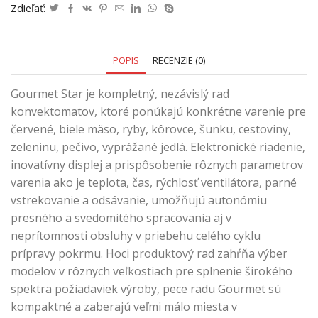
Zdieľať:
POPIS
RECENZIE (0)
Gourmet Star je kompletný, nezávislý rad
konvektomatov, ktoré ponúkajú konkrétne varenie pre
červené, biele mäso, ryby, kôrovce, šunku, cestoviny,
zeleninu, pečivo, vyprážané jedlá. Elektronické riadenie,
inovatívny displej a prispôsobenie rôznych parametrov
varenia ako je teplota, čas, rýchlosť ventilátora, parné
vstrekovanie a odsávanie, umožňujú autonómiu
presného a svedomitého spracovania aj v
neprítomnosti obsluhy v priebehu celého cyklu
prípravy pokrmu. Hoci produktový rad zahŕňa výber
modelov v rôznych veľkostiach pre splnenie širokého
spektra požiadaviek výroby, pece radu Gourmet sú
kompaktné a zaberajú veľmi málo miesta v