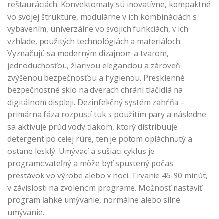
reštauráciách. Konvektomaty sú inovatívne, kompaktné
vo svojej štruktúre, modulárne v ich kombináciách s
vybavením, univerzálne vo svojich funkciách, v ich
vzhľade, použitých technológiách a materiáloch.
Vyznačujú sa moderným dizajnom a tvarom,
jednoduchosťou, žiarivou eleganciou a zároveň
zvýšenou bezpečnosťou a hygienou. Presklenné
bezpečnostné sklo na dverách chráni tlačidlá na
digitálnom displeji. Dezinfekčný systém zahŕňa –
primárna fáza rozpustí tuk s použitím pary a následne
sa aktivuje prúd vody tlakom, ktorý distribuuje
detergent po celej rúre, ten je potom opláchnutý a
ostane lesklý. Umývací a sušiaci cyklus je
programovateľný a môže byť spustený počas
prestávok vo výrobe alebo v noci. Trvanie 45-90 minút,
v závislosti na zvolenom programe. Možnosť nastaviť
program ľahké umývanie, normálne alebo silné
umývanie.