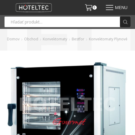
MENU
0
Domov
Obchod
Konvektomaty
Bestfor
Konvektomaty Plynové