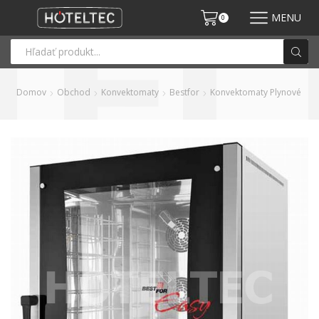
MENU
0
Domov
Obchod
Konvektomaty
Bestfor
Konvektomaty Plynové