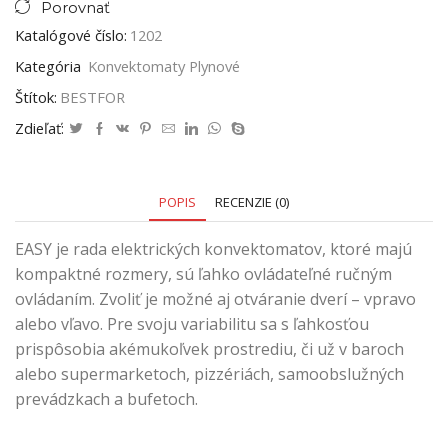
Porovnať
Katalógové číslo:
1202
Kategória
Konvektomaty Plynové
Štítok:
BESTFOR
Zdieľať:
POPIS
RECENZIE (0)
EASY je rada elektrických konvektomatov, ktoré majú
kompaktné rozmery, sú ľahko ovládateľné ručným
ovládaním. Zvoliť je možné aj otváranie dverí – vpravo
alebo vľavo. Pre svoju variabilitu sa s ľahkosťou
prispôsobia akémukoľvek prostrediu, či už v baroch
alebo supermarketoch, pizzériách, samoobslužných
prevádzkach a bufetoch.