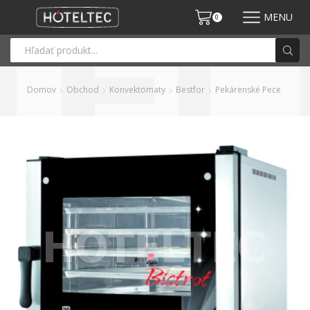
MENU
0
Domov
Obchod
Konvektomaty
Bestfor
Pekárenské Pece