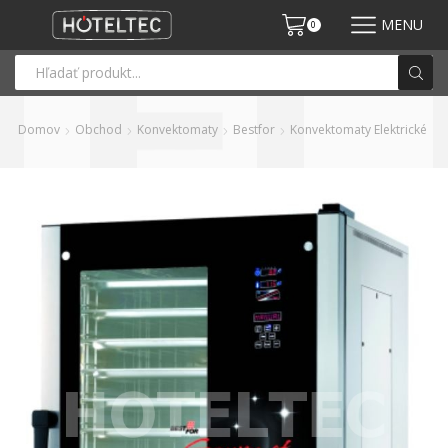
MENU
0
Domov
Obchod
Konvektomaty
Bestfor
Konvektomaty Elektrické