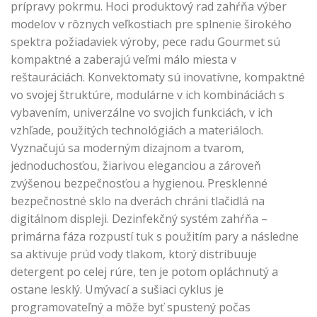
prípravy pokrmu. Hoci produktový rad zahŕňa výber
modelov v rôznych veľkostiach pre splnenie širokého
spektra požiadaviek výroby, pece radu Gourmet sú
kompaktné a zaberajú veľmi málo miesta v
reštauráciách. Konvektomaty sú inovatívne, kompaktné
vo svojej štruktúre, modulárne v ich kombináciách s
vybavením, univerzálne vo svojich funkciách, v ich
vzhľade, použitých technológiách a materiáloch.
Vyznačujú sa moderným dizajnom a tvarom,
jednoduchosťou, žiarivou eleganciou a zároveň
zvýšenou bezpečnosťou a hygienou. Presklenné
bezpečnostné sklo na dverách chráni tlačidlá na
digitálnom displeji. Dezinfekčný systém zahŕňa –
primárna fáza rozpustí tuk s použitím pary a následne
sa aktivuje prúd vody tlakom, ktorý distribuuje
detergent po celej rúre, ten je potom opláchnutý a
ostane lesklý. Umývací a sušiaci cyklus je
programovateľný a môže byť spustený počas