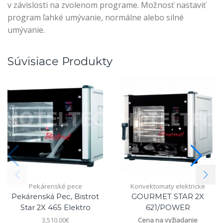
v závislosti na zvolenom programe. Možnosť nastaviť
program ľahké umývanie, normálne alebo silné
umývanie.
Súvisiace Produkty
Pekárenské pece
Konvektomaty elektrické
Pekárenská Pec, Bistrot
GOURMET STAR 2X
Star 2X 465 Elektro
621/POWER
3,510.00
€
Cena na vyžiadanie