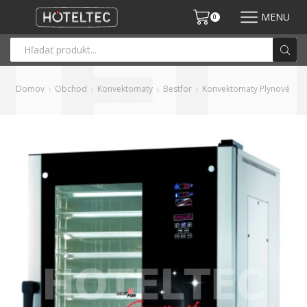
MENU
0
Domov
Obchod
Konvektomaty
Bestfor
Konvektomaty Plynové