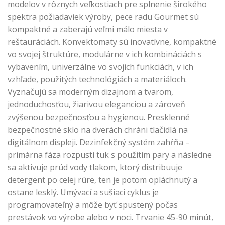
modelov v rôznych veľkostiach pre splnenie širokého
spektra požiadaviek výroby, pece radu Gourmet sú
kompaktné a zaberajú veľmi málo miesta v
reštauráciách. Konvektomaty sú inovatívne, kompaktné
vo svojej štruktúre, modulárne v ich kombináciách s
vybavením, univerzálne vo svojich funkciách, v ich
vzhľade, použitých technológiách a materiáloch.
Vyznačujú sa moderným dizajnom a tvarom,
jednoduchosťou, žiarivou eleganciou a zároveň
zvýšenou bezpečnosťou a hygienou. Presklenné
bezpečnostné sklo na dverách chráni tlačidlá na
digitálnom displeji. Dezinfekčný systém zahŕňa –
primárna fáza rozpustí tuk s použitím pary a následne
sa aktivuje prúd vody tlakom, ktorý distribuuje
detergent po celej rúre, ten je potom opláchnutý a
ostane lesklý. Umývací a sušiaci cyklus je
programovateľný a môže byť spustený počas
prestávok vo výrobe alebo v noci. Trvanie 45-90 minút,