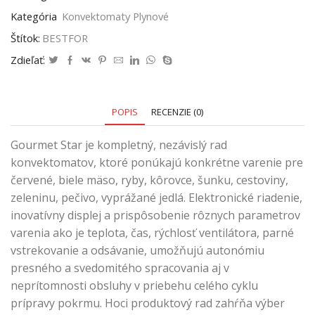
Kategória
Konvektomaty Plynové
Štítok:
BESTFOR
Zdieľať:
POPIS
RECENZIE (0)
Gourmet Star je kompletný, nezávislý rad
konvektomatov, ktoré ponúkajú konkrétne varenie pre
červené, biele mäso, ryby, kôrovce, šunku, cestoviny,
zeleninu, pečivo, vyprážané jedlá. Elektronické riadenie,
inovatívny displej a prispôsobenie rôznych parametrov
varenia ako je teplota, čas, rýchlosť ventilátora, parné
vstrekovanie a odsávanie, umožňujú autonómiu
presného a svedomitého spracovania aj v
neprítomnosti obsluhy v priebehu celého cyklu
prípravy pokrmu. Hoci produktový rad zahŕňa výber