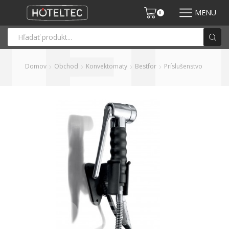
MENU
0
Domov
Obchod
Konvektomaty
Bestfor
Príslušenstvo