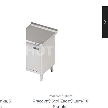
Pracovné stoly
nka, S
Pracovný Stol Zadný Lem/1 X
Z
u
Skrinka