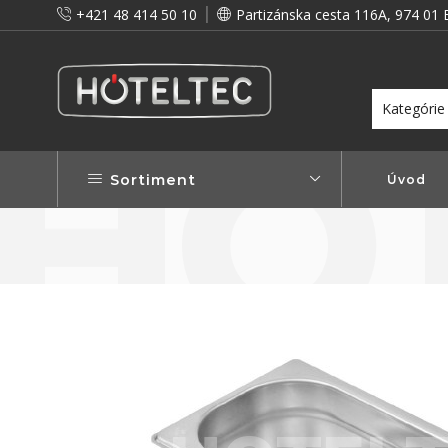
+421 48 414 50 10
Partizánska cesta 116A, 974 01 
itou a preto vám prinášame vernostné zľavy!
Viac...
Sortiment
Úvod