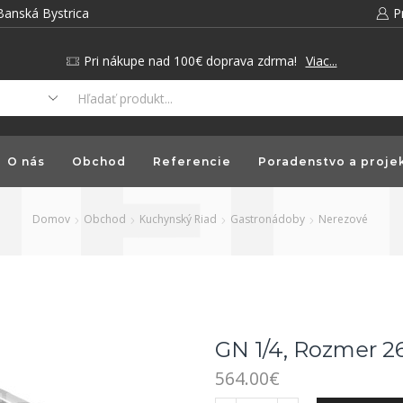
Banská Bystrica
P
Pri nákupe nad 100€ doprava zdrma!
Viac...
O nás
Obchod
Referencie
Poradenstvo a proje
Domov
Obchod
Kuchynský Riad
Gastronádoby
Nerezové
GN 1/4, Rozmer 2
564.00
€