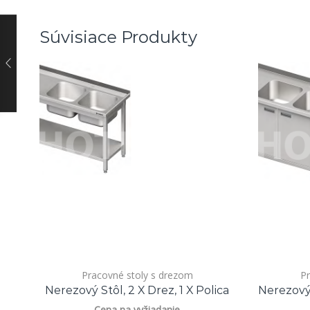
Súvisiace Produkty
Pracovné stoly s drezom
Pr
Nerezový Stôl, 2 X Drez, 1 X Polica
Nerezový 
Cena na vyžiadanie