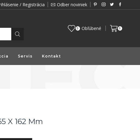
rihlásenie / Registrácia
Odber noviniek
Zákazník je pre nás prioritou a preto vám prin
Obľúbené
0
0
kcia
Servis
Kontakt
65 X 162 Mm