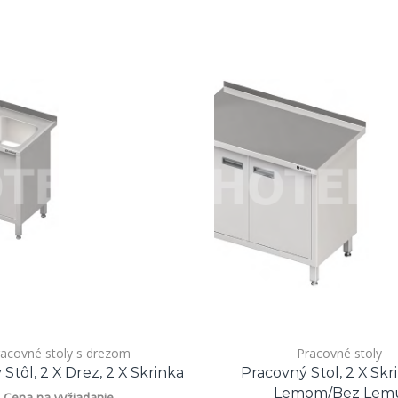
acovné stoly s drezom
Pracovné stoly
Stôl, 2 X Drez, 2 X Skrinka
Pracovný Stol, 2 X Skri
Lemom/bez Lem
Cena na vyžiadanie