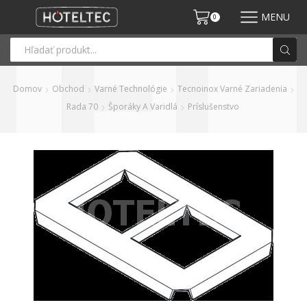
MENU
0
Domov
Obchod
Varné Technológie
Tecnoinox Varné Zariadenia
Rada 70
Šporáky A Varidlá
Príslušenstvo