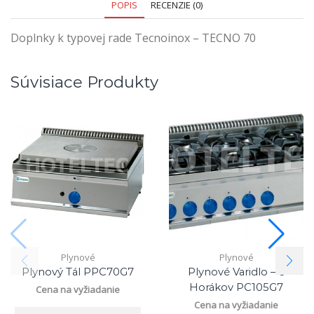
POPIS
RECENZIE (0)
Doplnky k typovej rade Tecnoinox – TECNO 70
Súvisiace Produkty
Plynové
Plynové
Plynový Tál PPC70G7
Plynové Varidlo – 6
Horákov PC105G7
Cena na vyžiadanie
Cena na vyžiadanie