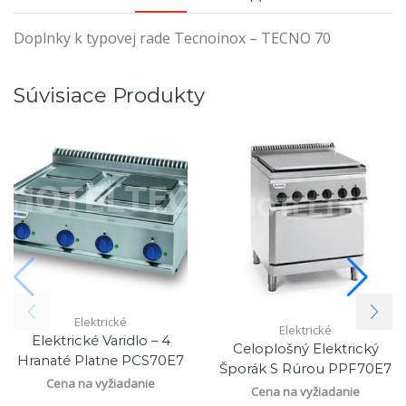
Doplnky k typovej rade Tecnoinox – TECNO 70
Súvisiace Produkty
Elektrické
Elektrické
Elektrické Varidlo – 4
Celoplošný Elektrický
Hranaté Platne PCS70E7
Šporák S Rúrou PPF70E7
Cena na vyžiadanie
Cena na vyžiadanie