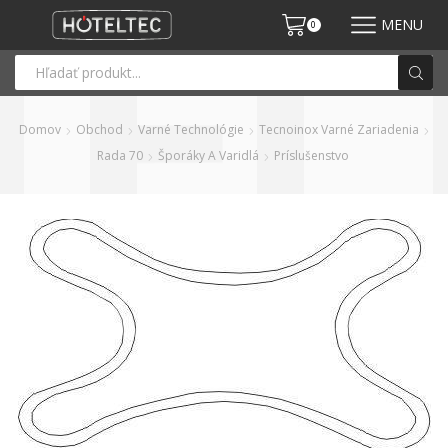
MENU
0
Domov
Obchod
Varné Technológie
Tecnoinox Varné Zariadenia
Rada 70
Šporáky A Varidlá
Príslušenstvo