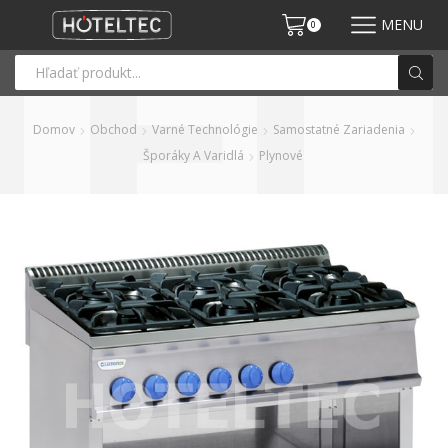
MENU
0
Domov
Obchod
Varné Technológie
Samostatné Zariadenia
Šporáky A Varidlá
Plynové