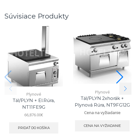
Súvisiace Produkty
Plynové
Plynové
Tál/PLYN 2xhorák +
Tál/PLYN + El.rúra,
Plynová Rúra, NT9FG12G
NT11FE9G
Cena na vyžiadanie
66,876.00
€
CENA NA VYŽIADANIE
PRIDAŤ DO KOŠÍKA