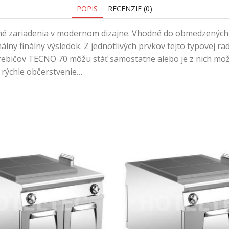
POPIS
RECENZIE (0)
né zariadenia v modernom dizajne. Vhodné do obmedzených 
álny finálny výsledok. Z jednotlivých prvkov tejto typovej r
trebičov TECNO 70 môžu stáť samostatne alebo je z nich mo
, rýchle občerstvenie…