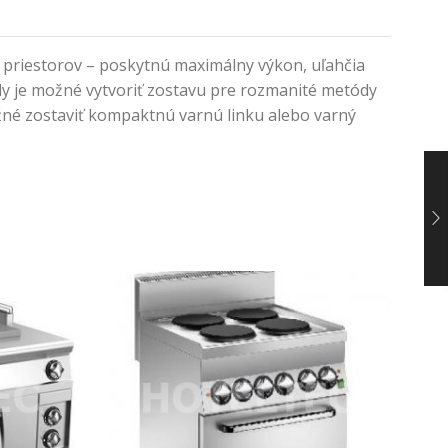
priestorov – poskytnú maximálny výkon, uľahčia
ady je možné vytvoriť zostavu pre rozmanité metódy
žné zostaviť kompaktnú varnú linku alebo varný