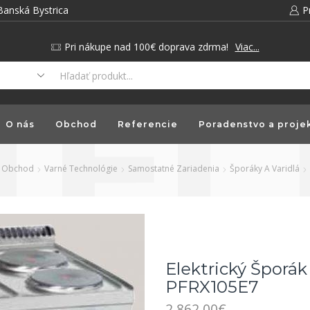
Banská Bystrica
P
Pri nákupe nad 100€ doprava zdrma!
Viac...
O nás
Obchod
Referencie
Poradenstvo a proje
Obchod
Varné Technológie
Samostatné Zariadenia
Šporáky A Varidlá
Elektrický Šporák
PFRX105E7
2,862.00
€