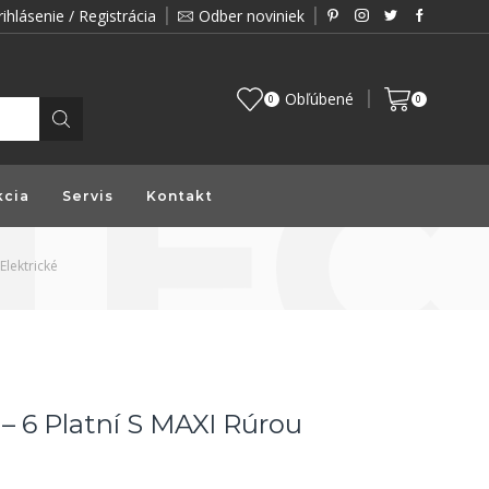
rihlásenie / Registrácia
Odber noviniek
Zákazník je pre nás prioritou a preto vám prin
Obľúbené
0
0
kcia
Servis
Kontakt
Elektrické
 – 6 Platní S MAXI Rúrou