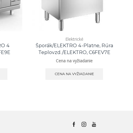
Elektrické
RO 4
Šporák/ELEKTRO 4-Platne, Rúra
FE9E
Teplovzd./ELEKTRO, C6FEV7E
Cena na vyžiadanie
CENA NA VYŽIADANIE