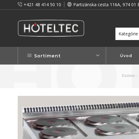
+421 48 414 50 10
Partizánska cesta 116A, 974 01 
itou a preto vám prinášame vernostné zľavy!
Viac...
Sortiment
Úvod
Domov