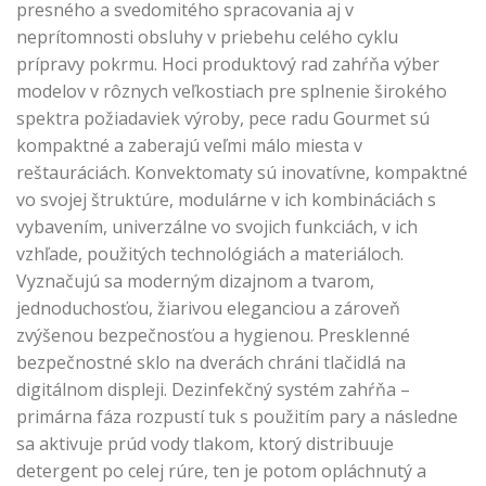
presného a svedomitého spracovania aj v
neprítomnosti obsluhy v priebehu celého cyklu
prípravy pokrmu. Hoci produktový rad zahŕňa výber
modelov v rôznych veľkostiach pre splnenie širokého
spektra požiadaviek výroby, pece radu Gourmet sú
kompaktné a zaberajú veľmi málo miesta v
reštauráciách. Konvektomaty sú inovatívne, kompaktné
vo svojej štruktúre, modulárne v ich kombináciách s
vybavením, univerzálne vo svojich funkciách, v ich
vzhľade, použitých technológiách a materiáloch.
Vyznačujú sa moderným dizajnom a tvarom,
jednoduchosťou, žiarivou eleganciou a zároveň
zvýšenou bezpečnosťou a hygienou. Presklenné
bezpečnostné sklo na dverách chráni tlačidlá na
digitálnom displeji. Dezinfekčný systém zahŕňa –
primárna fáza rozpustí tuk s použitím pary a následne
sa aktivuje prúd vody tlakom, ktorý distribuuje
detergent po celej rúre, ten je potom opláchnutý a