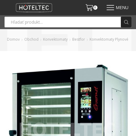
MENU
0
Domov
Obchod
Konvektomaty
Bestfor
Konvektomaty Plynové