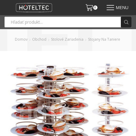
MENU
0
Domov
Obchod
Stolové Zariadenia
Stojany Na Taniere