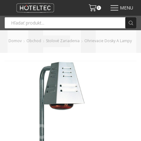
MENU
0
Domov
Obchod
Stolové Zariadenia
Ohrievacie Dosky A Lampy