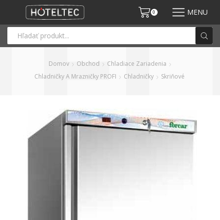
MENU
0
Domov
Obchod
Chladiace Zariadenia
Chladničky A Mrazničky PROFI
Chladničky
Skriňové