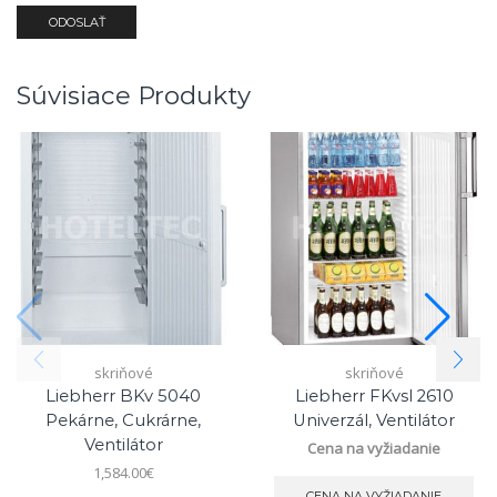
Súvisiace Produkty
skriňové
skriňové
Liebherr BKv 5040
Liebherr FKvsl 2610
Pekárne, Cukrárne,
Univerzál, Ventilátor
Ventilátor
Cena na vyžiadanie
1,584.00
€
CENA NA VYŽIADANIE