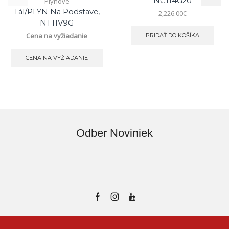
NC114G20
Plynové
Tál/PLYN Na Podstave,
2,226.00
€
NT11V9G
Cena na vyžiadanie
PRIDAŤ DO KOŠÍKA
CENA NA VYŽIADANIE
Odber Noviniek