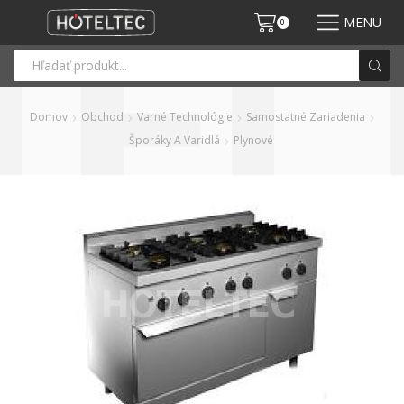
MENU
0
Domov
Obchod
Varné Technológie
Samostatné Zariadenia
Šporáky A Varidlá
Plynové