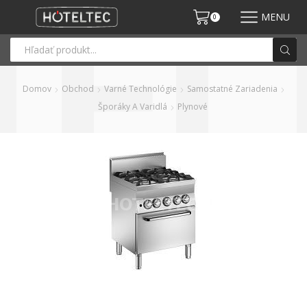
MENU
0
Domov
Obchod
Varné Technológie
Samostatné Zariadenia
Šporáky A Varidlá
Plynové