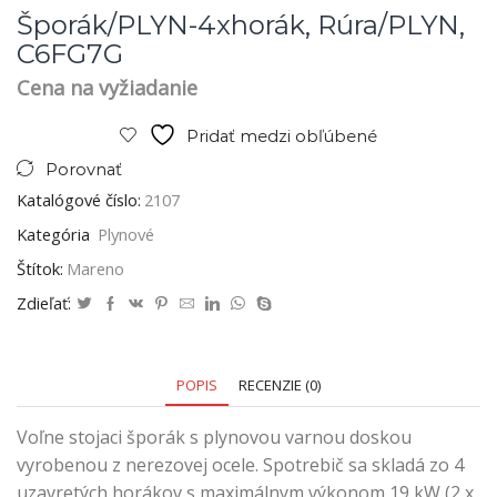
Šporák/PLYN-4xhorák, Rúra/PLYN,
C6FG7G
Cena na vyžiadanie
Pridať medzi obľúbené
Porovnať
Katalógové číslo:
2107
Kategória
Plynové
Štítok:
Mareno
Zdieľať:
POPIS
RECENZIE (0)
Voľne stojaci šporák s plynovou varnou doskou
vyrobenou z nerezovej ocele. Spotrebič sa skladá zo 4
uzavretých horákov s maximálnym výkonom 19 kW (2 x