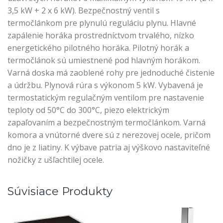
3,5 kW + 2 x 6 kW). Bezpečnostný ventil s
termočlánkom pre plynulú reguláciu plynu. Hlavné
zapálenie horáka prostredníctvom trvalého, nízko
energetického pilotného horáka. Pilotný horák a
termočlánok sú umiestnené pod hlavným horákom.
Varná doska má zaoblené rohy pre jednoduché čistenie
a údržbu. Plynová rúra s výkonom 5 kW. Vybavená je
termostatickým regulačným ventilom pre nastavenie
teploty od 50°C do 300°C, piezo elektrickým
zapaľovaním a bezpečnostným termočlánkom. Varná
komora a vnútorné dvere sú z nerezovej ocele, pričom
dno je z liatiny. K výbave patria aj výškovo nastaviteľné
nožičky z ušľachtilej ocele.
Súvisiace Produkty