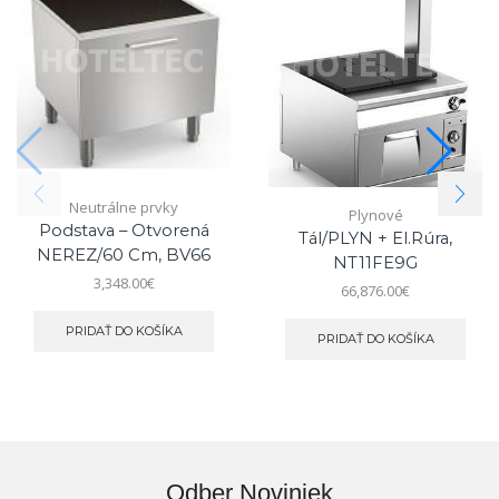
Neutrálne prvky
Plynové
Podstava – Otvorená
Tál/PLYN + El.rúra,
NEREZ/60 Cm, BV66
NT11FE9G
3,348.00
€
66,876.00
€
PRIDAŤ DO KOŠÍKA
PRIDAŤ DO KOŠÍKA
Odber Noviniek