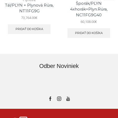
Šporák/PLYN
Tál/PLYN + Plynová Rúra,
4xhorák+plyn.rúra,
NT11FG9G
NC11FG9G40
73,764.00
€
60,108.00
€
PRIDAŤ DO KOŠÍKA
PRIDAŤ DO KOŠÍKA
Odber Noviniek