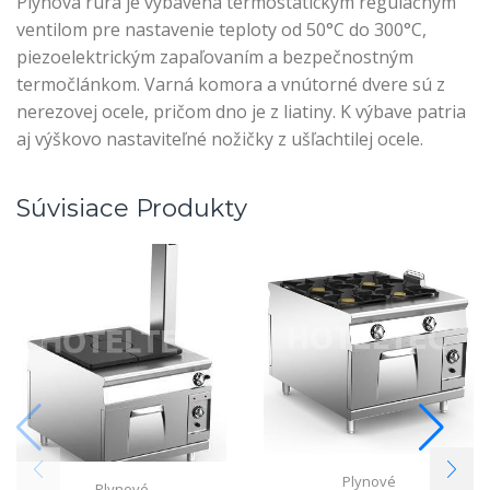
Plynová rúra je vybavená termostatickým regulačným
ventilom pre nastavenie teploty od 50°C do 300°C,
piezoelektrickým zapaľovaním a bezpečnostným
termočlánkom. Varná komora a vnútorné dvere sú z
nerezovej ocele, pričom dno je z liatiny. K výbave patria
aj výškovo nastaviteľné nožičky z ušľachtilej ocele.
Súvisiace Produkty
Plynové
Plynové