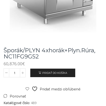
Šporák/PLYN 4xhorák+plyn.rúra,
NC11FG9G52
60,876.00
€
PRIDAŤ DO KOŠÍKA
Pridať medzi obľúbené
Porovnať
Katalógové číslo:
489