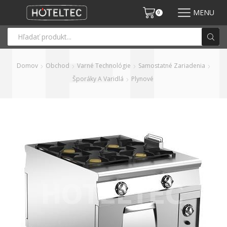
MENU
0
Domov
Obchod
Varné Technológie
Samostatné Zariadenia
Šporáky A Varidlá
Plynové