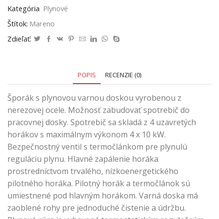
Kategória
Plynové
Štítok:
Mareno
Zdieľať:
POPIS
RECENZIE (0)
Šporák s plynovou varnou doskou vyrobenou z
nerezovej ocele. Možnosť zabudovať spotrebič do
pracovnej dosky. Spotrebič sa skladá z 4 uzavretých
horákov s maximálnym výkonom 4 x 10 kW.
Bezpečnostný ventil s termočlánkom pre plynulú
reguláciu plynu. Hlavné zapálenie horáka
prostredníctvom trvalého, nízkoenergetického
pilotného horáka. Pilotný horák a termočlánok sú
umiestnené pod hlavným horákom. Varná doska má
zaoblené rohy pre jednoduché čistenie a údržbu.