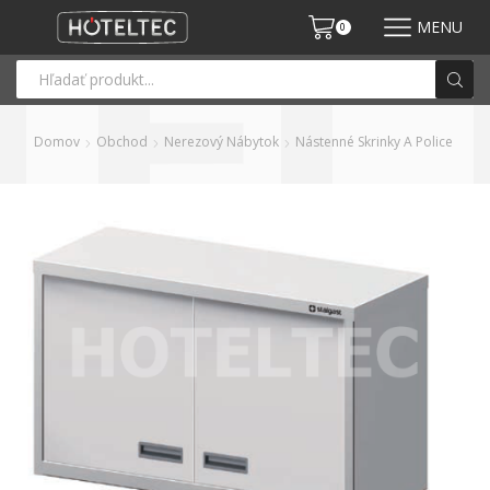
MENU
0
Domov
Obchod
Nerezový Nábytok
Nástenné Skrinky A Police